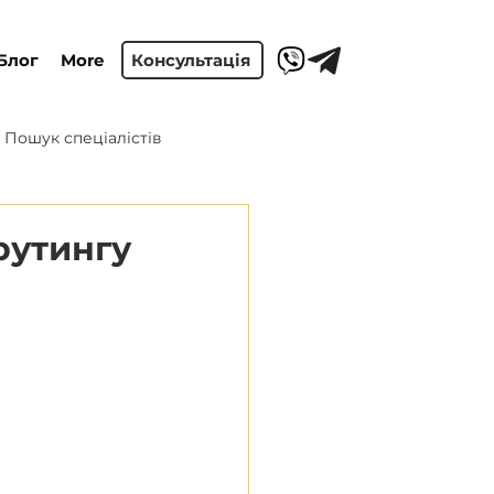
Блог
More
Консультація
Пошук спеціалістів
рутингу