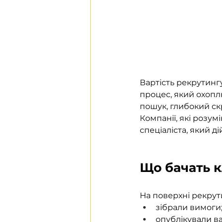
Вартість рекрутингу
процес, який охопл
пошук, глибокий ск
Компанії, які розум
спеціаліста, який д
Що бачать к
На поверхні рекрут
зібрали вимоги
опублікували ва