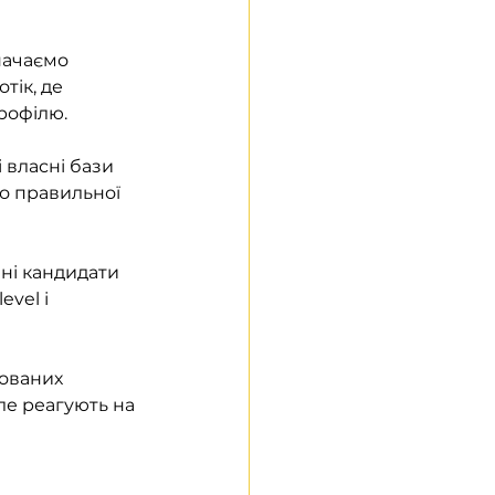
начаємо 
тік, де 
рофілю.
 власні бази 
до правильної 
ні кандидати 
vel і 
кованих 
ле реагують на 