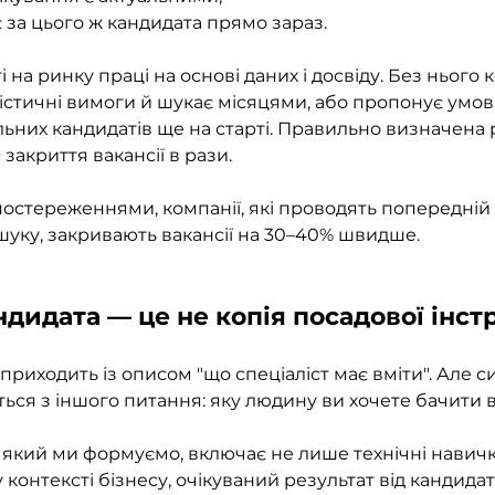
 за цього ж кандидата прямо зараз. 
і на ринку праці на основі даних і досвіду. Без нього 
стичні вимоги й шукає місяцями, або пропонує умов
льних кандидатів ще на старті. Правильно визначена 
 закриття вакансії в рази.
остереженнями, компанії, які проводять попередній 
уку, закривають вакансії на 30–40% швидше.
ндидата — це не копія посадової інстр
приходить із описом "що спеціаліст має вміти". Але с
ься з іншого питання: яку людину ви хочете бачити 
 який ми формуємо, включає не лише технічні навички 
онтексті бізнесу, очікуваний результат від кандидата, s