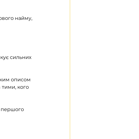
вого найму, 
кує сильних 
тким описом 
 тими, кого 
о першого 