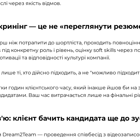
слі через якість відмов.
скринінг — це не «переглянути резюм
рш ніж потрапити до шортліста, проходить повноцінни
s під конкретну роль і рівень, оцінку soft skills через п
тивації та відповідності культурі компанії. 
лише ті, хто дійсно підходить, а не "можливо підходить
и годин клієнтського часу, який інакше йшов би на зу
дидатами. Ваш час витрачається лише на фінальні р
в'ю: клієнт бачить кандидата ще до зу
 Dream2Team — проведення співбесід з відеозаписом