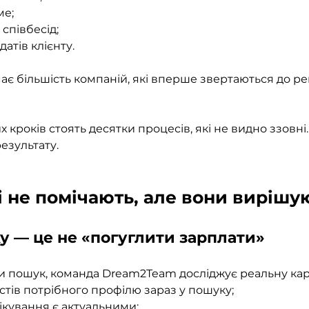
ме;
 співбесід;
атів клієнту.
ає більшість компаній, які вперше звертаються до ре
х кроків стоять десятки процесів, які не видно ззовні
езультату.
кі не помічають, але вони вирішу
ку — це не «погуглити зарплати»
и пошук, команда Dream2Team досліджує реальну кар
істів потрібного профілю зараз у пошуку;
чікування є актуальними;