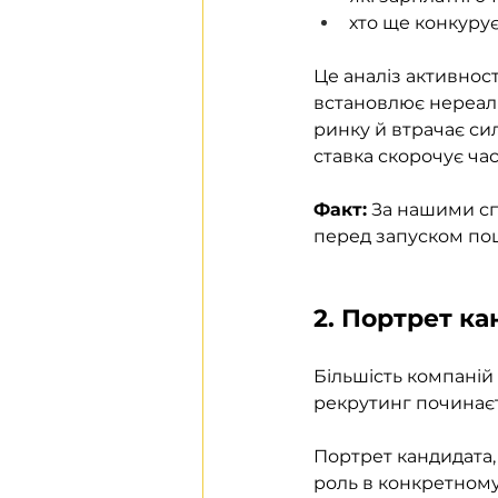
хто ще конкурує
Це аналіз активност
встановлює нереалі
ринку й втрачає си
ставка скорочує час
Факт:
 За нашими сп
перед запуском пош
2. Портрет ка
Більшість компаній 
рекрутинг починаєт
Портрет кандидата,
роль в конкретному к