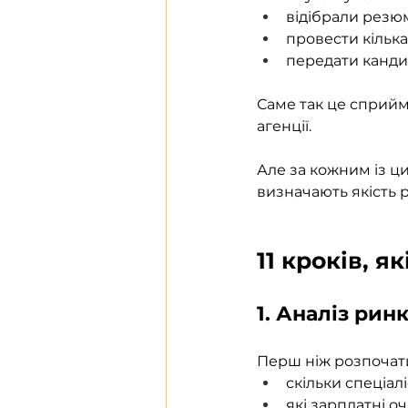
відібрали резю
провести кілька
передати кандид
Саме так це сприйм
агенції.
Але за кожним із ци
визначають якість р
11 кроків, я
1. Аналіз рин
Перш ніж розпочат
скільки спеціал
які зарплатні о