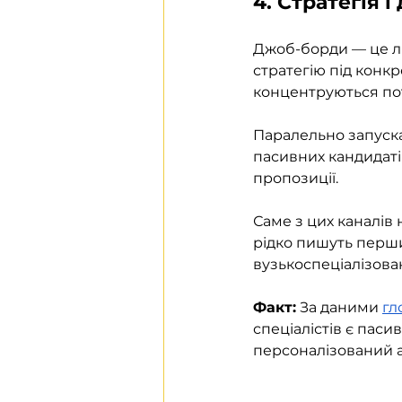
4. Стратегія 
Джоб-борди — це ли
стратегію під конкр
концентруються пот
Паралельно запуска
пасивних кандидатів
пропозиції. 
Саме з цих каналів
рідко пишуть першим
вузькоспеціалізова
Факт:
 За даними 
гл
спеціалістів є паси
персоналізований а