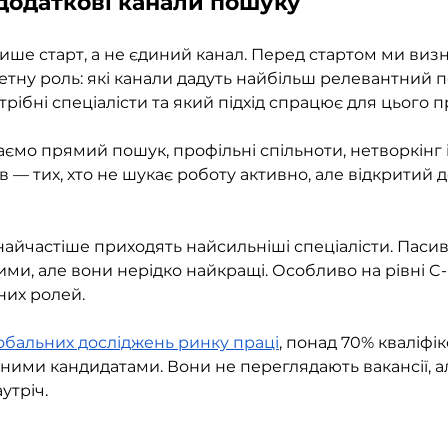
і додаткові канали пошуку
ше старт, а не єдиний канал. Перед стартом ми виз
етну роль: які канали дадуть найбільш релевантний по
рібні спеціалісти та який підхід спрацює для цього п
ємо прямий пошук, профільні спільноти, нетворкінг і
 — тих, хто не шукає роботу активно, але відкритий 
 найчастіше приходять найсильніші спеціалісти. Пасив
и, але вони нерідко найкращі. Особливо на рівні C-le
них ролей.
обальних досліджень ринку праці
, понад 70% кваліфі
вними кандидатами. Вони не переглядають вакансії, а
утріч.