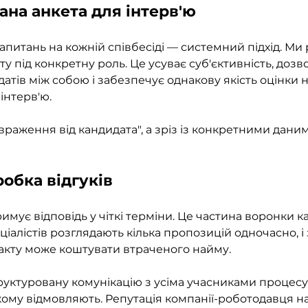
ана анкета для інтерв'ю
запитань на кожній співбесіді — системний підхід. Ми
у під конкретну роль. Це усуває суб'єктивність, дозв
атів між собою і забезпечує однакову якість оцінки 
інтерв'ю. 
враження від кандидата", а зріз із конкретними даним
обка відгуків 
мує відповідь у чіткі терміни. Це частина воронки ка
ціалістів розглядають кілька пропозицій одночасно, і
акту може коштувати втраченого найму. 
ктуровану комунікацію з усіма учасниками процесу: і
, кому відмовляють. Репутація компанії-роботодавця н