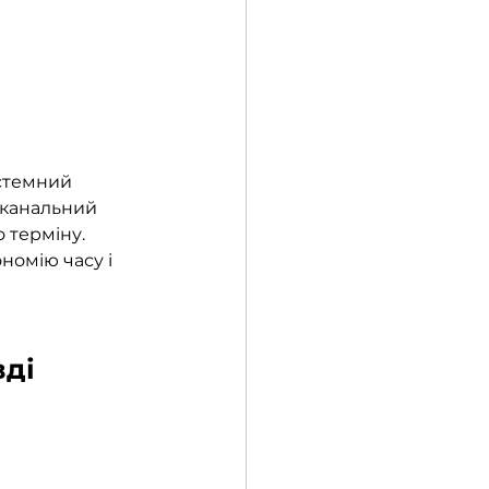
истемний 
оканальний 
 терміну. 
номію часу і 
вді