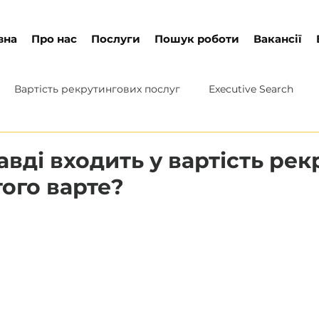
вна
Про нас
Послуги
Пошук роботи
Вакансії
Вартість рекрутингових послуг
Executive Search
вді входить у вартість рек
того варте?