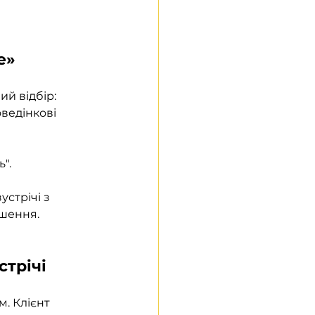
е»
й відбір: 
оведінкові 
". 
стрічі з 
ішення.
стрічі
. Клієнт 