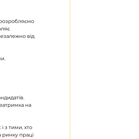
 розробляємо 
оляє 
незалежно від 
и.
ндидатів. 
 затримка на 
 з тими, хто 
а ринку праці 