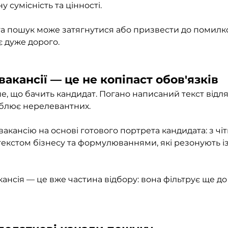
у сумісність та цінності.
та пошук може затягнутися або призвести до помилко
 дуже дорого.
вакансії — це не копіпаст обов'язків
е, що бачить кандидат. Погано написаний текст відля
аблює нерелевантних. 
кансію на основі готового портрета кандидата: з чі
текстом бізнесу та формулюваннями, які резонують із
 
ансія — це вже частина відбору: вона фільтрує ще д