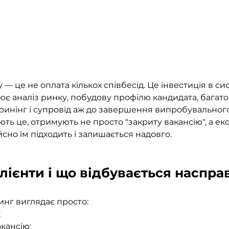
 — це не оплата кількох співбесід. Це інвестиція в с
ює аналіз ринку, побудову профілю кандидата, багат
ринінг і супровід аж до завершення випробувального
іють це, отримують не просто "закриту вакансію", а еко
ійсно їм підходить і залишається надовго.
лієнти і що відбувається наспра
инг виглядає просто: 
;
кансію;