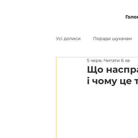
Голо
Усі дописи
Поради шукачам
5 черв.
Читати 6 хв
Рекрутерам
Що наспра
і чому це 