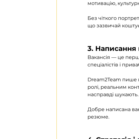
мотивацію, культурн
Без чіткого портре
що зазвичай коштує
3. Написання 
Вакансія — це перш
спеціалістів і прив
Dream2Team пише ва
ролі, реальним кон
насправді шукають.
Добре написана вак
резюме.