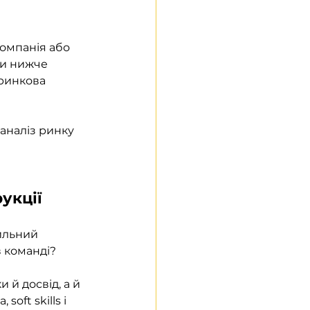
компанія або 
и нижче 
ринкова 
аналіз ринку 
укції
ильний 
в команді?
й досвід, а й 
oft skills і 