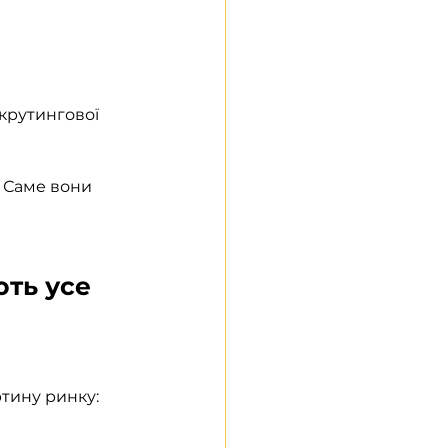
крутингової 
. Саме вони 
ють усе
тину ринку: