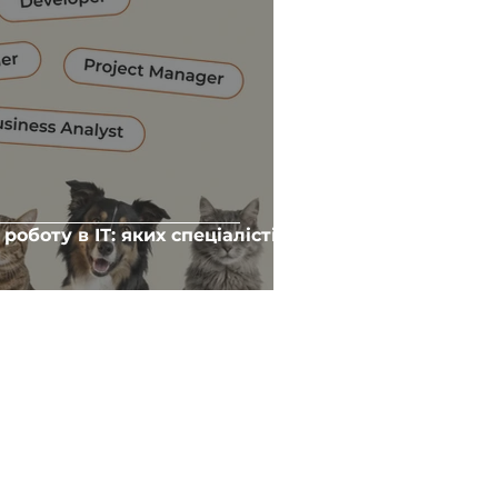
оботу в ІТ: яких спеціалістів