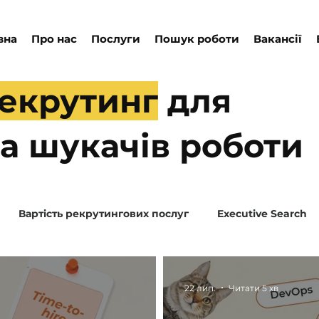
вна
Про нас
Послуги
Пошук роботи
Вакансії
рекрутинг
для
та шукачів роботи
Вартість рекрутингових послуг
Executive Search
22 лип.
Читати 5 хв