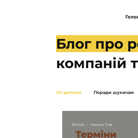
Голо
Блог про 
компаній 
Усі дописи
Поради шукачам
Рекрутерам
29 лип.
Читати 7 хв