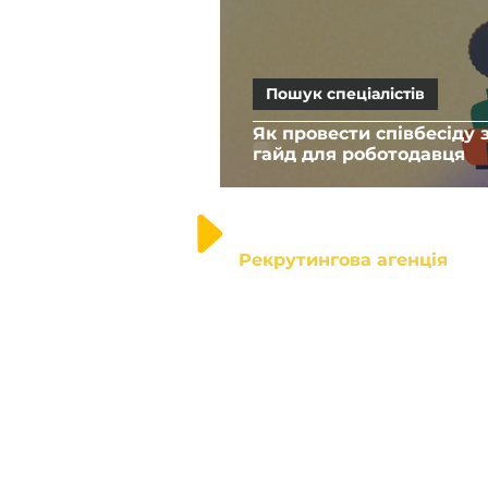
Пошук спеціалістів
Як провести співбесіду
гайд для роботодавця
Dream2Team
Рекрутингова агенція
Ми - агенція системного підбо
персоналу. Наша ціль -
допомогти роботодавцю зібра
команду крутих професіоналів
+380 73 214 05 85