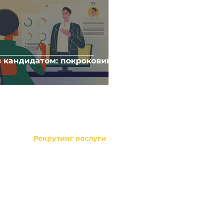
 з кандидатом: покроковий
Головна
Напишіть нам
Про нас
info@dream2team.
Пошук р
оботи
ру
Рекрутинг послуги
ти
ІТ рекрутинг
.
Non-tech рекрутинг
Executive search
Контакти